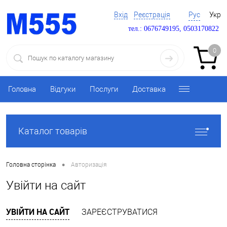
Вхід
Реєстрація
Рус
Укр
тел.: 0676749195, 0503170822
0
Головна
Відгуки
Послуги
Доставка
Каталог товарів
•
Головна сторінка
Авторизація
Увійти на сайт
УВІЙТИ НА САЙТ
ЗАРЕЄСТРУВАТИСЯ