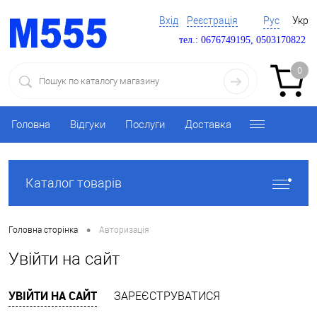
Вхід
Реєстрація
Рус
Укр
тел.: 0676749195, 0503170822
0
Головна
Відгуки
Послуги
Доставка
Каталог товарів
•
Головна сторінка
Авторизація
Увійти на сайт
УВІЙТИ НА САЙТ
ЗАРЕЄСТРУВАТИСЯ