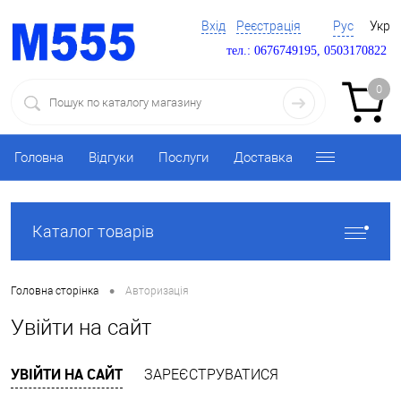
Вхід
Реєстрація
Рус
Укр
тел.: 0676749195, 0503170822
0
Головна
Відгуки
Послуги
Доставка
Каталог товарів
•
Головна сторінка
Авторизація
Увійти на сайт
УВІЙТИ НА САЙТ
ЗАРЕЄСТРУВАТИСЯ