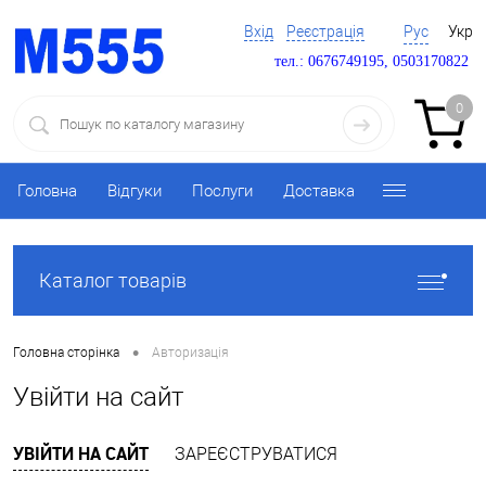
Вхід
Реєстрація
Рус
Укр
тел.: 0676749195, 0503170822
0
Головна
Відгуки
Послуги
Доставка
Каталог товарів
•
Головна сторінка
Авторизація
Увійти на сайт
УВІЙТИ НА САЙТ
ЗАРЕЄСТРУВАТИСЯ