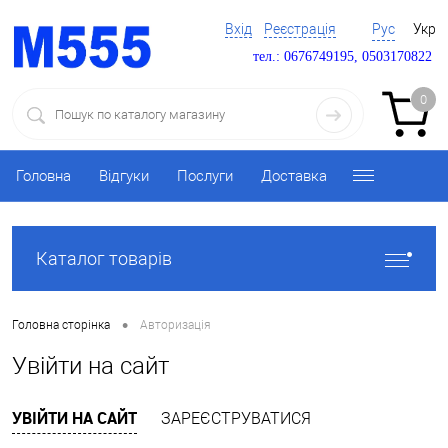
Вхід
Реєстрація
Рус
Укр
тел.: 0676749195, 0503170822
0
Головна
Відгуки
Послуги
Доставка
Каталог товарів
•
Головна сторінка
Авторизація
Увійти на сайт
УВІЙТИ НА САЙТ
ЗАРЕЄСТРУВАТИСЯ