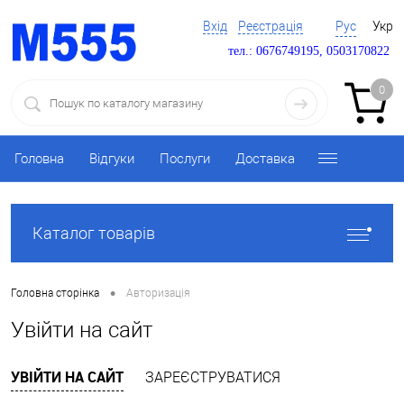
Вхід
Реєстрація
Рус
Укр
тел.: 0676749195, 0503170822
0
Головна
Відгуки
Послуги
Доставка
Каталог товарів
•
Головна сторінка
Авторизація
Увійти на сайт
УВІЙТИ НА САЙТ
ЗАРЕЄСТРУВАТИСЯ