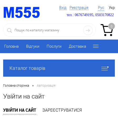
Вхід
Реєстрація
Рус
Укр
тел.: 0676749195, 0503170822
0
Головна
Відгуки
Послуги
Доставка
Каталог товарів
•
Головна сторінка
Авторизація
Увійти на сайт
УВІЙТИ НА САЙТ
ЗАРЕЄСТРУВАТИСЯ