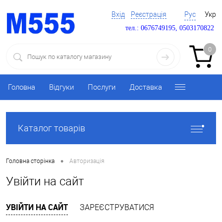
Вхід
Реєстрація
Рус
Укр
тел.: 0676749195, 0503170822
0
Головна
Відгуки
Послуги
Доставка
Каталог товарів
•
Головна сторінка
Авторизація
Увійти на сайт
УВІЙТИ НА САЙТ
ЗАРЕЄСТРУВАТИСЯ