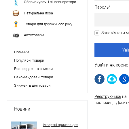
Обприскувачі і піногенератори
Пароль*
Натуральна лоза
Товари для дорожнього руху
Запам'ятати м
Автотовари
Новинки
Популярні товари
Увійти як корис
Розпродажі та знижки
Рекомендовані товари
Знижені в ціні товари
Реєструючись
на 
пропозиції. Досит
Новини
Імпортні причепи для