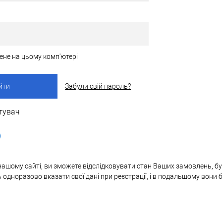
ене на цьому комп'ютері
Забули свій пароль?
тувач
нашому сайті, ви зможете відслідковувати стан Ваших замовлень, бут
ь одноразово вказати свої дані при реєстрації, і в подальшому вони