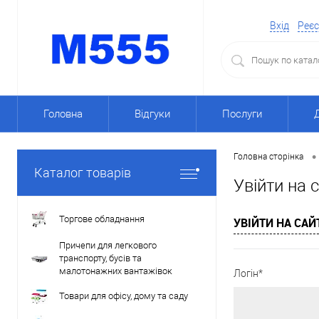
Вхід
Реєс
Головна
Відгуки
Послуги
•
Головна сторінка
Каталог товарів
Увійти на 
Торгове обладнання
УВІЙТИ НА САЙ
Причепи для легкового
транспорту, бусів та
малотонажних вантажівок
Логін*
Товари для офісу, дому та саду