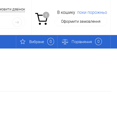
мовити дзвінок
В кошику
поки порожньо
0
Оформити замовлення
0
0
Вибране
Порівняння