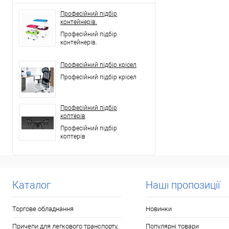
Професійний підбір
контейнерів.
Професійний підбір
контейнерів.
Професійний підбір крісел
Професійний підбір крісел
Професійний підбір
коптерів
Професійний підбір
коптерів
Каталог
Наші пропозиції
Торгове обладнання
Новинки
Причепи для легкового транспорту,
Популярні товари