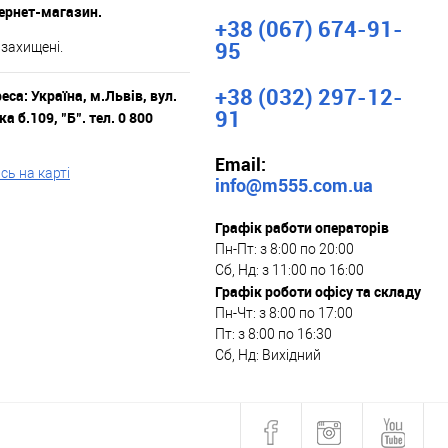
тернет-магазин.
+38 (067) 674-91-
95
 захищені.
+38 (032) 297-12-
са: Україна, м.Львів, вул.
91
а б.109, "Б". тел. 0 800
Email:
ь на карті
info@m555.com.ua
Графік работи операторів
Пн-Пт: з 8:00 по 20:00
Сб, Нд: з 11:00 по 16:00
Графік роботи офісу та складу
Пн-Чт: з 8:00 по 17:00
Пт: з 8:00 по 16:30
Сб, Нд: Вихідний