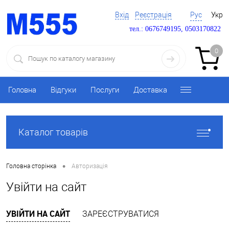
Вхід
Реєстрація
Рус
Укр
тел.: 0676749195, 0503170822
0
Головна
Відгуки
Послуги
Доставка
Каталог товарів
•
Головна сторінка
Авторизація
Увійти на сайт
УВІЙТИ НА САЙТ
ЗАРЕЄСТРУВАТИСЯ