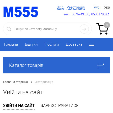
Вхід
Реєстрація
Рус
Укр
тел.: 0676749195, 0503170822
0
Головна
Відгуки
Послуги
Доставка
Каталог товарів
•
Головна сторінка
Авторизація
Увійти на сайт
УВІЙТИ НА САЙТ
ЗАРЕЄСТРУВАТИСЯ