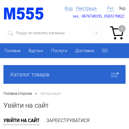
Вхід
Реєстрація
Рус
Укр
тел.: 0676749195, 0503170822
0
Головна
Відгуки
Послуги
Доставка
Каталог товарів
•
Головна сторінка
Авторизація
Увійти на сайт
УВІЙТИ НА САЙТ
ЗАРЕЄСТРУВАТИСЯ