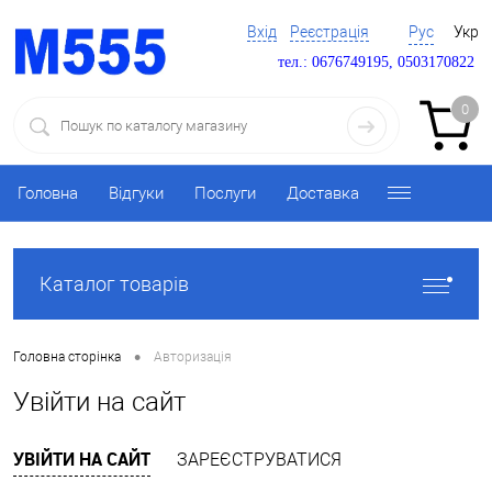
Вхід
Реєстрація
Рус
Укр
тел.: 0676749195, 0503170822
0
Головна
Відгуки
Послуги
Доставка
Каталог товарів
•
Головна сторінка
Авторизація
Увійти на сайт
УВІЙТИ НА САЙТ
ЗАРЕЄСТРУВАТИСЯ