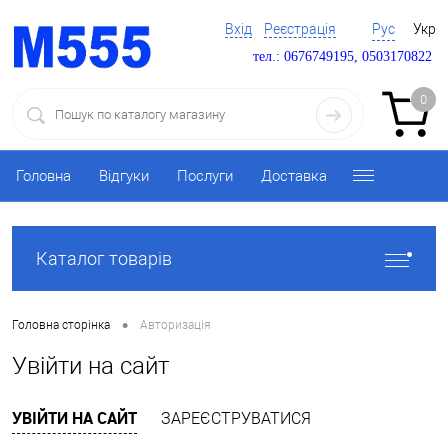
Вхід
Реєстрація
Рус
Укр
тел.: 0676749195, 0503170822
0
Головна
Відгуки
Послуги
Доставка
Каталог товарів
•
Головна сторінка
Авторизація
Увійти на сайт
УВІЙТИ НА САЙТ
ЗАРЕЄСТРУВАТИСЯ