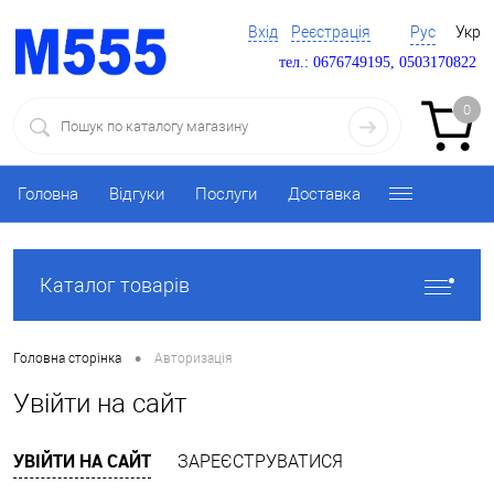
Вхід
Реєстрація
Рус
Укр
тел.: 0676749195, 0503170822
0
Головна
Відгуки
Послуги
Доставка
Каталог товарів
•
Головна сторінка
Авторизація
Увійти на сайт
УВІЙТИ НА САЙТ
ЗАРЕЄСТРУВАТИСЯ