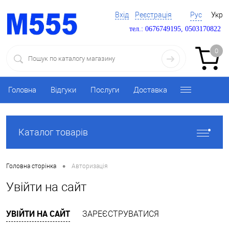
Вхід
Реєстрація
Рус
Укр
тел.: 0676749195, 0503170822
0
Головна
Відгуки
Послуги
Доставка
Каталог товарів
•
Головна сторінка
Авторизація
Увійти на сайт
УВІЙТИ НА САЙТ
ЗАРЕЄСТРУВАТИСЯ