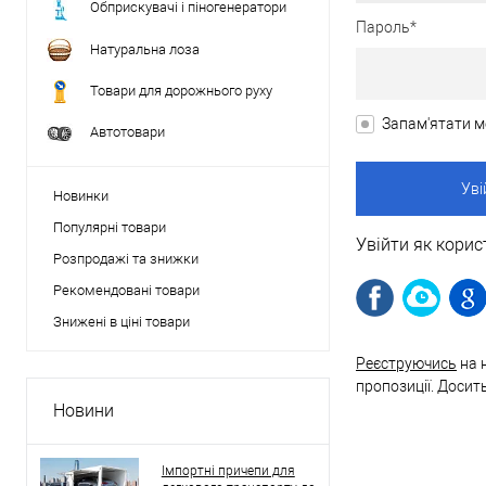
Обприскувачі і піногенератори
Пароль*
Натуральна лоза
Товари для дорожнього руху
Запам'ятати м
Автотовари
Новинки
Популярні товари
Увійти як корис
Розпродажі та знижки
Рекомендовані товари
Знижені в ціні товари
Реєструючись
на 
пропозиції. Досит
Новини
Імпортні причепи для