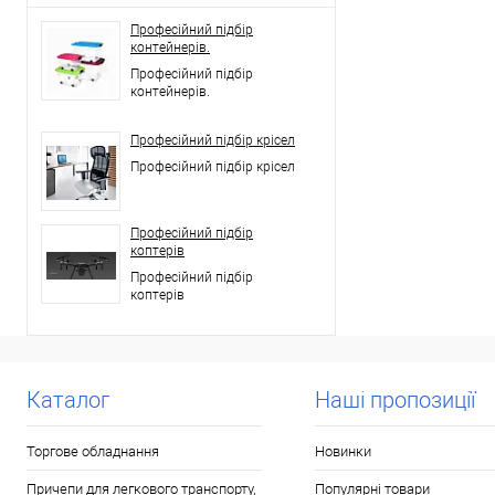
Професійний підбір
контейнерів.
Професійний підбір
контейнерів.
Професійний підбір крісел
Професійний підбір крісел
Професійний підбір
коптерів
Професійний підбір
коптерів
Каталог
Наші пропозиції
Торгове обладнання
Новинки
Причепи для легкового транспорту,
Популярні товари