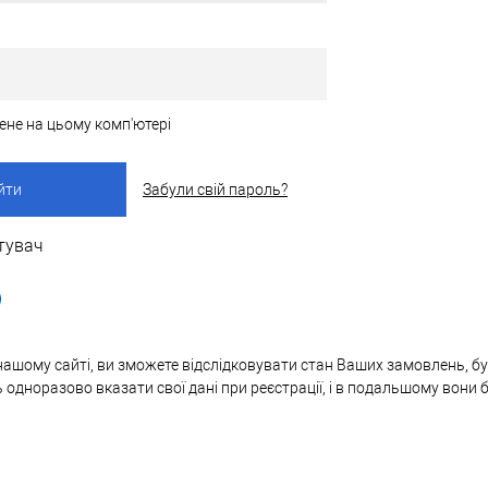
ене на цьому комп'ютері
Забули свій пароль?
тувач
нашому сайті, ви зможете відслідковувати стан Ваших замовлень, бут
ь одноразово вказати свої дані при реєстрації, і в подальшому вони