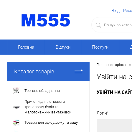
Вхід
Реєс
Головна
Відгуки
Послуги
•
Головна сторінка
Каталог товарів
Увійти на 
Торгове обладнання
УВІЙТИ НА САЙ
Причепи для легкового
транспорту, бусів та
малотонажних вантажівок
Логін*
Товари для офісу, дому та саду