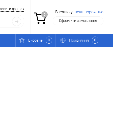
мовити дзвінок
В кошику
поки порожньо
0
Оформити замовлення
0
0
Вибране
Порівняння