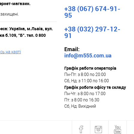
тернет-магазин.
+38 (067) 674-91-
95
 захищені.
+38 (032) 297-12-
са: Україна, м.Львів, вул.
91
а б.109, "Б". тел. 0 800
Email:
ь на карті
info@m555.com.ua
Графік работи операторів
Пн-Пт: з 8:00 по 20:00
Сб, Нд: з 11:00 по 16:00
Графік роботи офісу та складу
Пн-Чт: з 8:00 по 17:00
Пт: з 8:00 по 16:30
Сб, Нд: Вихідний