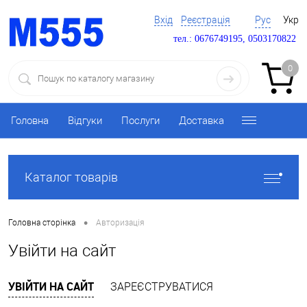
Вхід
Реєстрація
Рус
Укр
тел.: 0676749195, 0503170822
0
Головна
Відгуки
Послуги
Доставка
Каталог товарів
•
Головна сторінка
Авторизація
Увійти на сайт
УВІЙТИ НА САЙТ
ЗАРЕЄСТРУВАТИСЯ