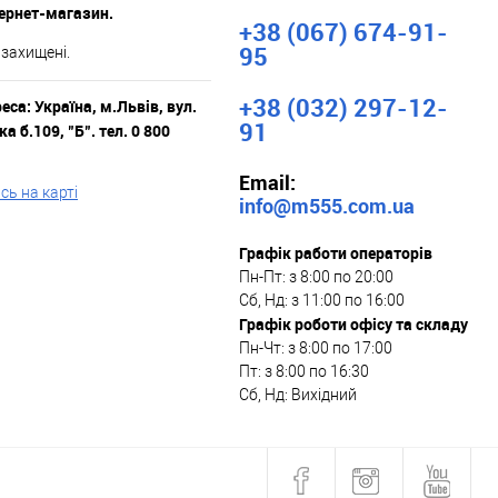
тернет-магазин.
+38 (067) 674-91-
95
 захищені.
+38 (032) 297-12-
са: Україна, м.Львів, вул.
91
а б.109, "Б". тел. 0 800
Email:
ь на карті
info@m555.com.ua
Графік работи операторів
Пн-Пт: з 8:00 по 20:00
Сб, Нд: з 11:00 по 16:00
Графік роботи офісу та складу
Пн-Чт: з 8:00 по 17:00
Пт: з 8:00 по 16:30
Сб, Нд: Вихідний