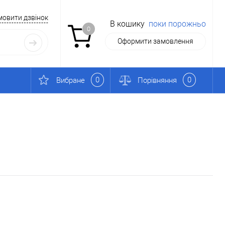
мовити дзвінок
В кошику
поки порожньо
0
Оформити замовлення
0
0
Вибране
Порівняння