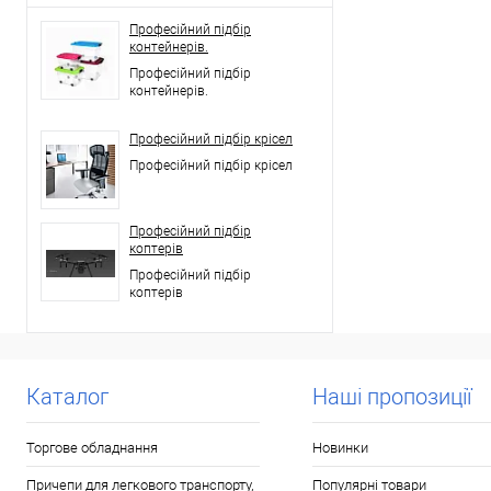
Професійний підбір
контейнерів.
Професійний підбір
контейнерів.
Професійний підбір крісел
Професійний підбір крісел
Професійний підбір
коптерів
Професійний підбір
коптерів
Каталог
Наші пропозиції
Торгове обладнання
Новинки
Причепи для легкового транспорту,
Популярні товари