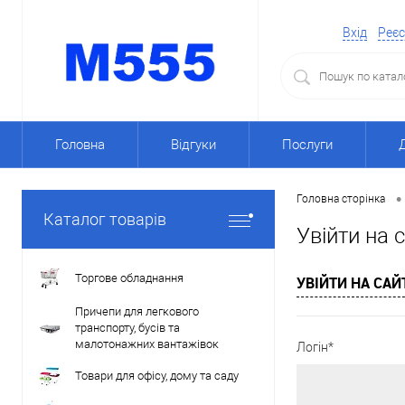
Вхід
Реєс
Головна
Відгуки
Послуги
•
Головна сторінка
Каталог товарів
Увійти на 
Торгове обладнання
УВІЙТИ НА САЙ
Причепи для легкового
транспорту, бусів та
малотонажних вантажівок
Логін*
Товари для офісу, дому та саду