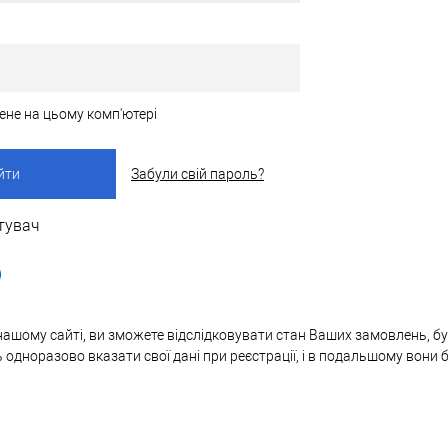
ене на цьому комп'ютері
Забули свій пароль?
тувач
нашому сайті, ви зможете відслідковувати стан Ваших замовлень, бут
ь одноразово вказати свої дані при реєстрації, і в подальшому вони