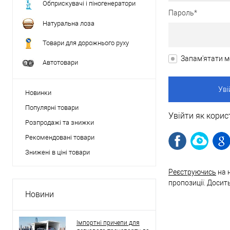
Обприскувачі і піногенератори
Пароль*
Натуральна лоза
Товари для дорожнього руху
Запам'ятати м
Автотовари
Новинки
Популярні товари
Увійти як корис
Розпродажі та знижки
Рекомендовані товари
Знижені в ціні товари
Реєструючись
на 
пропозиції. Досит
Новини
Імпортні причепи для