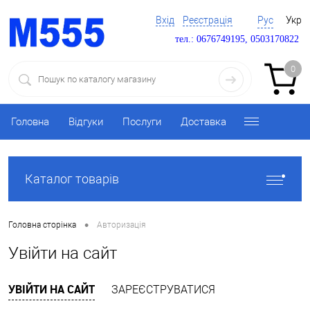
Вхід
Реєстрація
Рус
Укр
тел.: 0676749195, 0503170822
0
Головна
Відгуки
Послуги
Доставка
Каталог товарів
•
Головна сторінка
Авторизація
Увійти на сайт
УВІЙТИ НА САЙТ
ЗАРЕЄСТРУВАТИСЯ