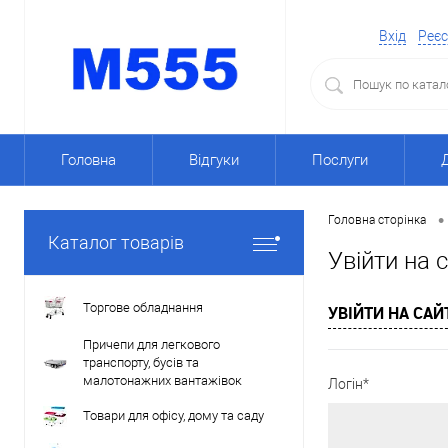
Вхід
Реєс
Головна
Відгуки
Послуги
•
Головна сторінка
Каталог товарів
Увійти на 
Торгове обладнання
УВІЙТИ НА САЙ
Причепи для легкового
транспорту, бусів та
малотонажних вантажівок
Логін*
Товари для офісу, дому та саду