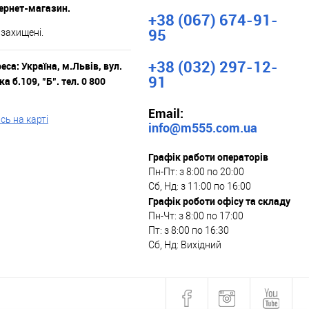
тернет-магазин.
+38 (067) 674-91-
95
 захищені.
+38 (032) 297-12-
са: Україна, м.Львів, вул.
91
а б.109, "Б". тел. 0 800
Email:
ь на карті
info@m555.com.ua
Графік работи операторів
Пн-Пт: з 8:00 по 20:00
Сб, Нд: з 11:00 по 16:00
Графік роботи офісу та складу
Пн-Чт: з 8:00 по 17:00
Пт: з 8:00 по 16:30
Сб, Нд: Вихідний