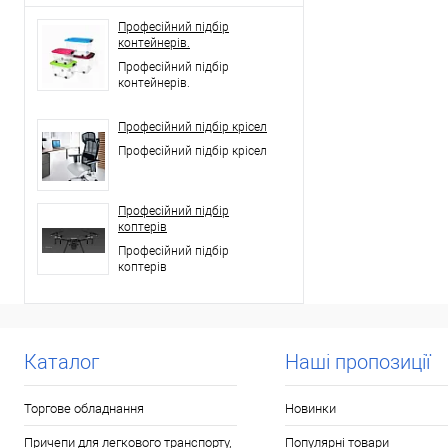
Професійний підбір
контейнерів.
Професійний підбір
контейнерів.
Професійний підбір крісел
Професійний підбір крісел
Професійний підбір
коптерів
Професійний підбір
коптерів
Каталог
Наші пропозиції
Торгове обладнання
Новинки
Причепи для легкового транспорту,
Популярні товари