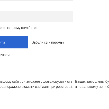
ене на цьому комп'ютері
Забули свій пароль?
тувач
нашому сайті, ви зможете відслідковувати стан Ваших замовлень, бут
ь одноразово вказати свої дані при реєстрації, і в подальшому вони