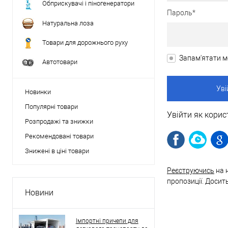
Обприскувачі і піногенератори
Пароль*
Натуральна лоза
Товари для дорожнього руху
Запам'ятати м
Автотовари
Новинки
Популярні товари
Увійти як корис
Розпродажі та знижки
Рекомендовані товари
Знижені в ціні товари
Реєструючись
на 
пропозиції. Досит
Новини
Імпортні причепи для