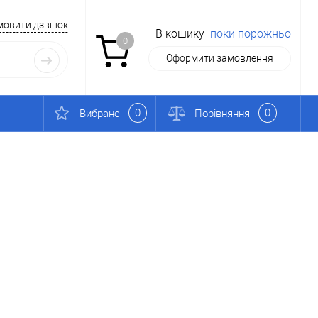
мовити дзвінок
В кошику
поки порожньо
0
Оформити замовлення
0
0
Вибране
Порівняння