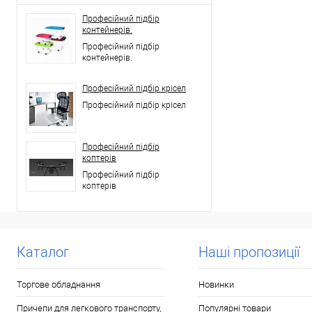
Професійний підбір
контейнерів.
Професійний підбір
контейнерів.
Професійний підбір крісел
Професійний підбір крісел
Професійний підбір
коптерів
Професійний підбір
коптерів
Каталог
Наші пропозиції
Торгове обладнання
Новинки
Причепи для легкового транспорту,
Популярні товари