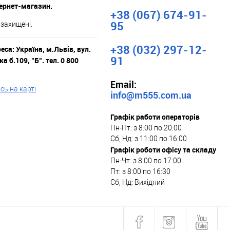
тернет-магазин.
+38 (067) 674-91-
95
 захищені.
+38 (032) 297-12-
са: Україна, м.Львів, вул.
91
а б.109, "Б". тел. 0 800
Email:
ь на карті
info@m555.com.ua
Графік работи операторів
Пн-Пт: з 8:00 по 20:00
Сб, Нд: з 11:00 по 16:00
Графік роботи офісу та складу
Пн-Чт: з 8:00 по 17:00
Пт: з 8:00 по 16:30
Сб, Нд: Вихідний