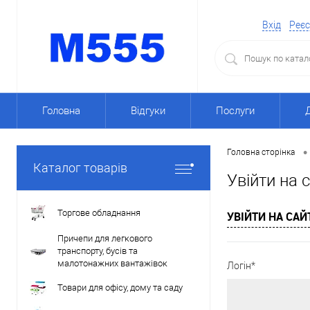
Вхід
Реєс
Головна
Відгуки
Послуги
•
Головна сторінка
Каталог товарів
Увійти на 
Торгове обладнання
УВІЙТИ НА САЙ
Причепи для легкового
транспорту, бусів та
малотонажних вантажівок
Логін*
Товари для офісу, дому та саду