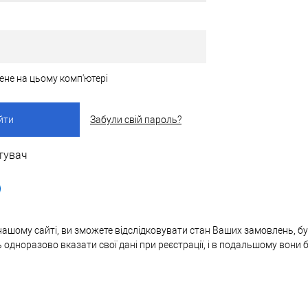
ене на цьому комп'ютері
Забули свій пароль?
тувач
нашому сайті, ви зможете відслідковувати стан Ваших замовлень, бут
ь одноразово вказати свої дані при реєстрації, і в подальшому вони