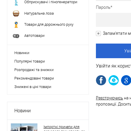
Обприскувачі і піногенератори
Пароль*
Натуральна лоза
Товари для дорожнього руху
Запам'ятати м
Автотовари
Новинки
Популярні товари
Увійти як корис
Розпродажі та знижки
Рекомендовані товари
Знижені в ціні товари
Реєструючись
на 
пропозиції. Досит
Новини
Імпортні причепи для