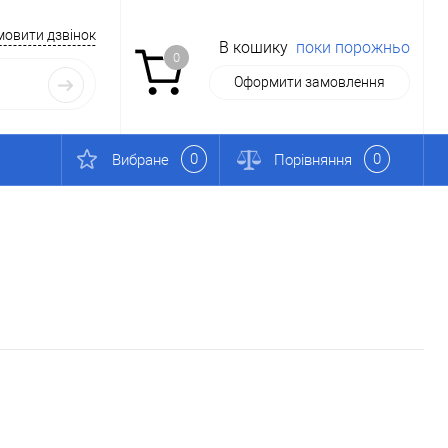
мовити дзвінок
В кошику
поки порожньо
0
Оформити замовлення
0
0
Вибране
Порівняння