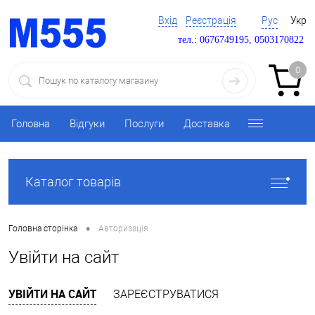
Вхід
Реєстрація
Рус
Укр
тел.: 0676749195, 0503170822
0
Головна
Відгуки
Послуги
Доставка
Каталог товарів
•
Головна сторінка
Авторизація
Увійти на сайт
УВІЙТИ НА САЙТ
ЗАРЕЄСТРУВАТИСЯ