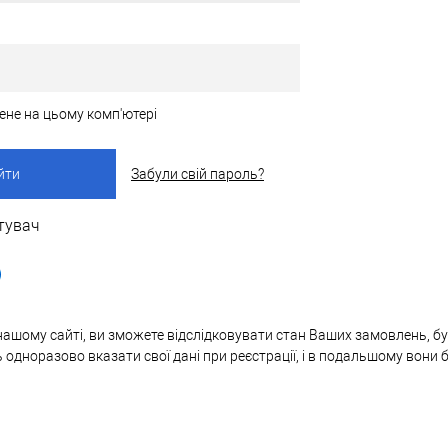
ене на цьому комп'ютері
Забули свій пароль?
тувач
нашому сайті, ви зможете відслідковувати стан Ваших замовлень, бут
ь одноразово вказати свої дані при реєстрації, і в подальшому вони