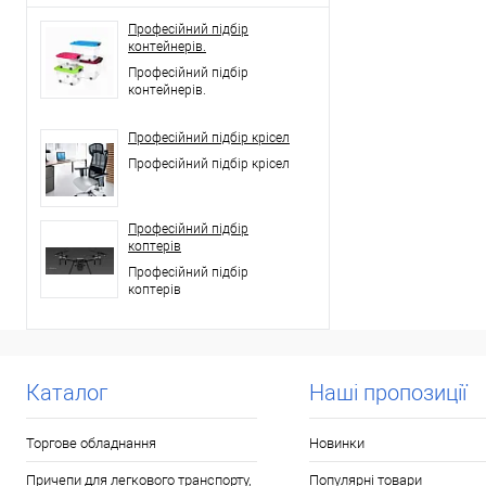
Професійний підбір
контейнерів.
Професійний підбір
контейнерів.
Професійний підбір крісел
Професійний підбір крісел
Професійний підбір
коптерів
Професійний підбір
коптерів
Каталог
Наші пропозиції
Торгове обладнання
Новинки
Причепи для легкового транспорту,
Популярні товари