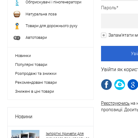
Обприскувачі і піногенератори
Пароль*
Натуральна лоза
Товари для дорожнього руху
Запам'ятати м
Автотовари
Новинки
Популярні товари
Увійти як корис
Розпродажі та знижки
Рекомендовані товари
Знижені в ціні товари
Реєструючись
на 
пропозиції. Досит
Новини
Імпортні причепи для