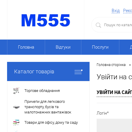
Вхід
Реєс
Головна
Відгуки
Послуги
•
Головна сторінка
Каталог товарів
Увійти на 
Торгове обладнання
УВІЙТИ НА САЙ
Причепи для легкового
транспорту, бусів та
малотонажних вантажівок
Логін*
Товари для офісу, дому та саду