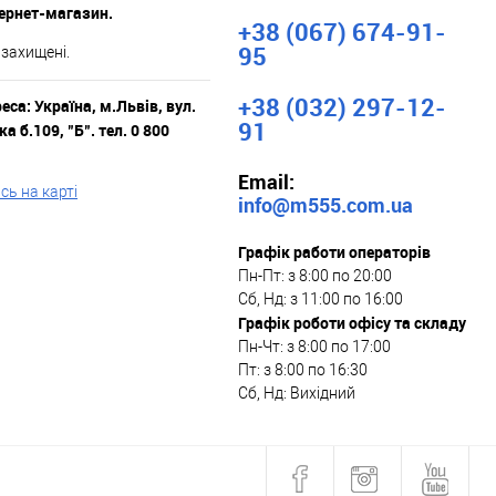
тернет-магазин.
+38 (067) 674-91-
95
 захищені.
+38 (032) 297-12-
са: Україна, м.Львів, вул.
91
а б.109, "Б". тел. 0 800
Email:
ь на карті
info@m555.com.ua
Графік работи операторів
Пн-Пт: з 8:00 по 20:00
Сб, Нд: з 11:00 по 16:00
Графік роботи офісу та складу
Пн-Чт: з 8:00 по 17:00
Пт: з 8:00 по 16:30
Сб, Нд: Вихідний