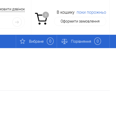
мовити дзвінок
В кошику
поки порожньо
0
Оформити замовлення
0
0
Вибране
Порівняння