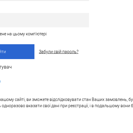
ене на цьому комп'ютері
Забули свій пароль?
тувач
нашому сайті, ви зможете відслідковувати стан Ваших замовлень, бут
ь одноразово вказати свої дані при реєстрації, і в подальшому вони