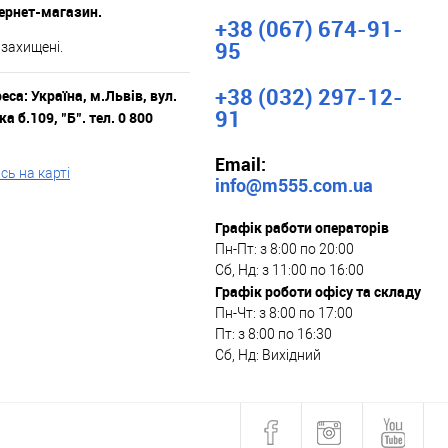
тернет-магазин.
+38 (067) 674-91-
95
 захищені.
+38 (032) 297-12-
са: Україна, м.Львів, вул.
91
а б.109, "Б". тел. 0 800
Email:
ь на карті
info@m555.com.ua
Графік работи операторів
Пн-Пт: з 8:00 по 20:00
Сб, Нд: з 11:00 по 16:00
Графік роботи офісу та складу
Пн-Чт: з 8:00 по 17:00
Пт: з 8:00 по 16:30
Сб, Нд: Вихідний