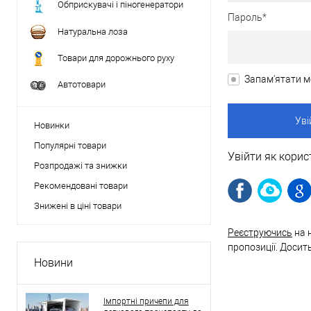
Обприскувачі і піногенератори
Пароль*
Натуральна лоза
Товари для дорожнього руху
Запам'ятати м
Автотовари
Новинки
Популярні товари
Увійти як корис
Розпродажі та знижки
Рекомендовані товари
Знижені в ціні товари
Реєструючись
на 
пропозиції. Досит
Новини
Імпортні причепи для