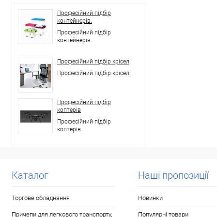
Професійний підбір
контейнерів.
Професійний підбір
контейнерів.
Професійний підбір крісел
Професійний підбір крісел
Професійний підбір
коптерів
Професійний підбір
коптерів
Каталог
Наші пропозиції
Торгове обладнання
Новинки
Причепи для легкового транспорту,
Популярні товари