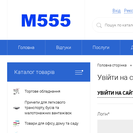
Вхід
Реєс
Головна
Відгуки
Послуги
•
Головна сторінка
Каталог товарів
Увійти на 
Торгове обладнання
УВІЙТИ НА САЙ
Причепи для легкового
транспорту, бусів та
малотонажних вантажівок
Логін*
Товари для офісу, дому та саду