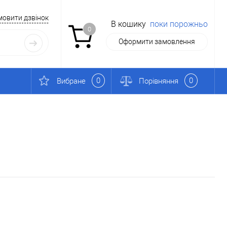
мовити дзвінок
В кошику
поки порожньо
0
Оформити замовлення
0
0
Вибране
Порівняння