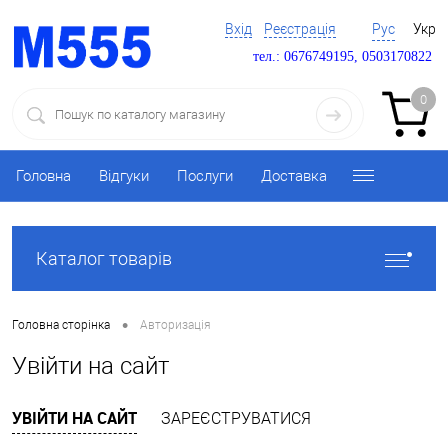
Вхід
Реєстрація
Рус
Укр
тел.: 0676749195, 0503170822
0
Головна
Відгуки
Послуги
Доставка
Каталог товарів
•
Головна сторінка
Авторизація
Увійти на сайт
УВІЙТИ НА САЙТ
ЗАРЕЄСТРУВАТИСЯ