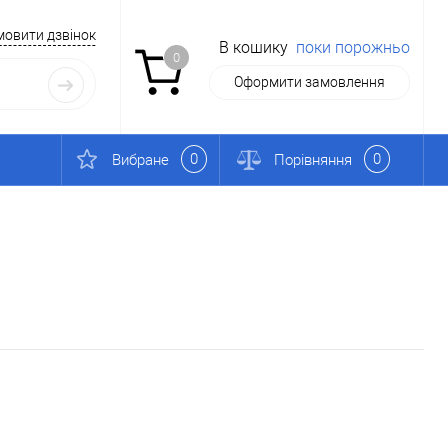
мовити дзвінок
В кошику
поки порожньо
0
Оформити замовлення
0
0
Вибране
Порівняння