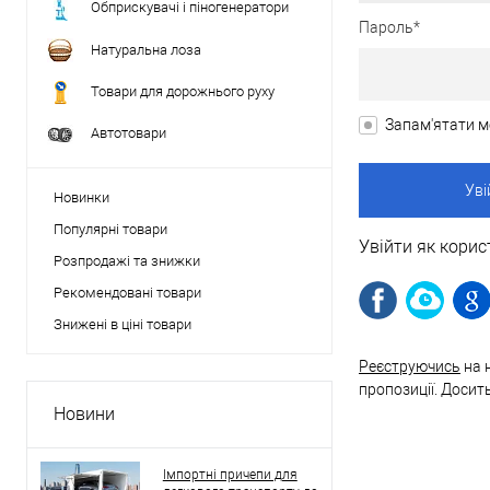
Обприскувачі і піногенератори
Пароль*
Натуральна лоза
Товари для дорожнього руху
Запам'ятати м
Автотовари
Новинки
Популярні товари
Увійти як корис
Розпродажі та знижки
Рекомендовані товари
Знижені в ціні товари
Реєструючись
на 
пропозиції. Досит
Новини
Імпортні причепи для