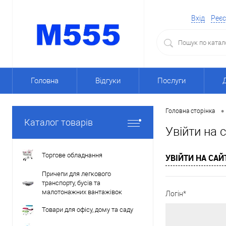
Вхід
Реєс
Головна
Відгуки
Послуги
•
Головна сторінка
Каталог товарів
Увійти на 
Торгове обладнання
УВІЙТИ НА САЙ
Причепи для легкового
транспорту, бусів та
малотонажних вантажівок
Логін*
Товари для офісу, дому та саду