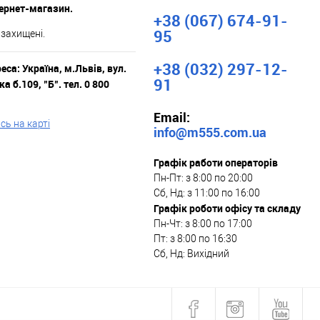
тернет-магазин.
+38 (067) 674-91-
95
 захищені.
+38 (032) 297-12-
са: Україна, м.Львів, вул.
91
а б.109, "Б". тел. 0 800
Email:
ь на карті
info@m555.com.ua
Графік работи операторів
Пн-Пт: з 8:00 по 20:00
Сб, Нд: з 11:00 по 16:00
Графік роботи офісу та складу
Пн-Чт: з 8:00 по 17:00
Пт: з 8:00 по 16:30
Сб, Нд: Вихідний