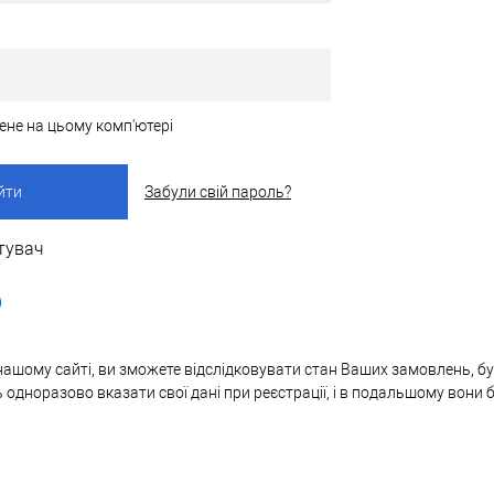
ене на цьому комп'ютері
Забули свій пароль?
тувач
нашому сайті, ви зможете відслідковувати стан Ваших замовлень, бут
ь одноразово вказати свої дані при реєстрації, і в подальшому вони