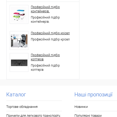
Професійний підбір
контейнерів.
Професійний підбір
контейнерів.
Професійний підбір крісел
Професійний підбір крісел
Професійний підбір
коптерів
Професійний підбір
коптерів
Каталог
Наші пропозиції
Торгове обладнання
Новинки
Причепи для легкового транспорту,
Популярні товари