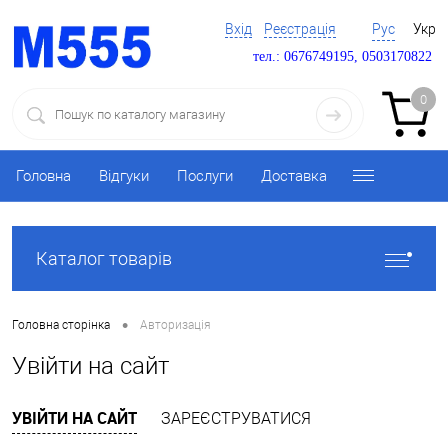
Вхід
Реєстрація
Рус
Укр
тел.: 0676749195, 0503170822
0
Головна
Відгуки
Послуги
Доставка
Каталог товарів
•
Головна сторінка
Авторизація
Увійти на сайт
УВІЙТИ НА САЙТ
ЗАРЕЄСТРУВАТИСЯ