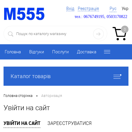
Вхід
Реєстрація
Рус
Укр
тел.: 0676749195, 0503170822
0
Головна
Відгуки
Послуги
Доставка
Каталог товарів
•
Головна сторінка
Авторизація
Увійти на сайт
УВІЙТИ НА САЙТ
ЗАРЕЄСТРУВАТИСЯ