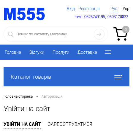
Вхід
Реєстрація
Рус
Укр
тел.: 0676749195, 0503170822
0
Головна
Відгуки
Послуги
Доставка
Каталог товарів
•
Головна сторінка
Авторизація
Увійти на сайт
УВІЙТИ НА САЙТ
ЗАРЕЄСТРУВАТИСЯ