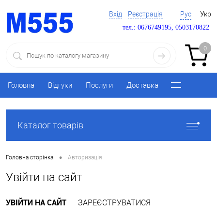
Вхід
Реєстрація
Рус
Укр
тел.: 0676749195, 0503170822
0
Головна
Відгуки
Послуги
Доставка
Каталог товарів
•
Головна сторінка
Авторизація
Увійти на сайт
УВІЙТИ НА САЙТ
ЗАРЕЄСТРУВАТИСЯ