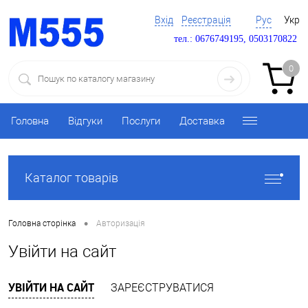
Вхід
Реєстрація
Рус
Укр
тел.: 0676749195, 0503170822
0
Головна
Відгуки
Послуги
Доставка
Каталог товарів
•
Головна сторінка
Авторизація
Увійти на сайт
УВІЙТИ НА САЙТ
ЗАРЕЄСТРУВАТИСЯ