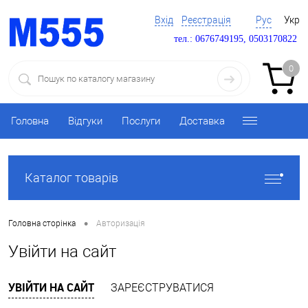
Вхід
Реєстрація
Рус
Укр
тел.: 0676749195, 0503170822
0
Головна
Відгуки
Послуги
Доставка
Каталог товарів
•
Головна сторінка
Авторизація
Увійти на сайт
УВІЙТИ НА САЙТ
ЗАРЕЄСТРУВАТИСЯ