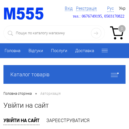
Вхід
Реєстрація
Рус
Укр
тел.: 0676749195, 0503170822
0
Головна
Відгуки
Послуги
Доставка
Каталог товарів
•
Головна сторінка
Авторизація
Увійти на сайт
УВІЙТИ НА САЙТ
ЗАРЕЄСТРУВАТИСЯ