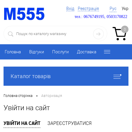
Вхід
Реєстрація
Рус
Укр
тел.: 0676749195, 0503170822
0
Головна
Відгуки
Послуги
Доставка
Каталог товарів
•
Головна сторінка
Авторизація
Увійти на сайт
УВІЙТИ НА САЙТ
ЗАРЕЄСТРУВАТИСЯ