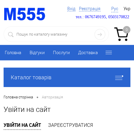
Вхід
Реєстрація
Рус
Укр
тел.: 0676749195, 0503170822
0
Головна
Відгуки
Послуги
Доставка
Каталог товарів
•
Головна сторінка
Авторизація
Увійти на сайт
УВІЙТИ НА САЙТ
ЗАРЕЄСТРУВАТИСЯ