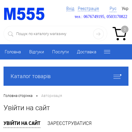
Вхід
Реєстрація
Рус
Укр
тел.: 0676749195, 0503170822
0
Головна
Відгуки
Послуги
Доставка
Каталог товарів
•
Головна сторінка
Авторизація
Увійти на сайт
УВІЙТИ НА САЙТ
ЗАРЕЄСТРУВАТИСЯ