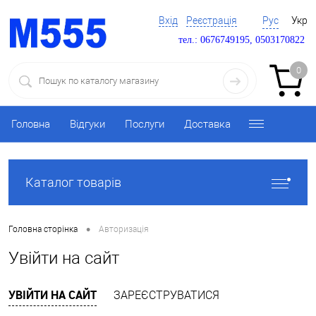
Вхід
Реєстрація
Рус
Укр
тел.: 0676749195, 0503170822
0
Головна
Відгуки
Послуги
Доставка
Каталог товарів
•
Головна сторінка
Авторизація
Увійти на сайт
УВІЙТИ НА САЙТ
ЗАРЕЄСТРУВАТИСЯ