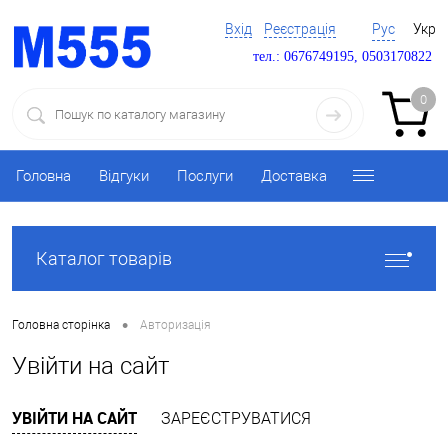
Вхід
Реєстрація
Рус
Укр
тел.: 0676749195, 0503170822
0
Головна
Відгуки
Послуги
Доставка
Каталог товарів
•
Головна сторінка
Авторизація
Увійти на сайт
УВІЙТИ НА САЙТ
ЗАРЕЄСТРУВАТИСЯ