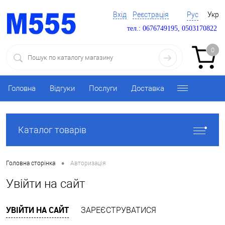
Вхід
Реєстрація
Рус
Укр
тел.: 0676749195, 0503170822
0
Головна
Відгуки
Послуги
Доставка
Каталог товарів
•
Головна сторінка
Авторизація
Увійти на сайт
УВІЙТИ НА САЙТ
ЗАРЕЄСТРУВАТИСЯ