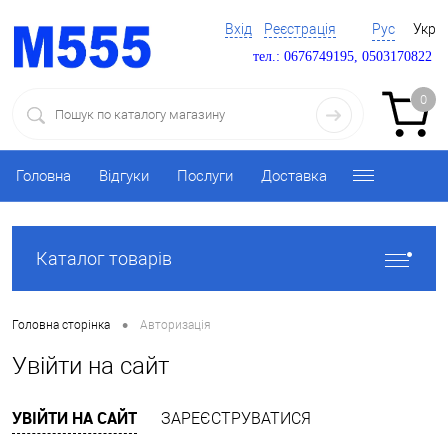
Вхід
Реєстрація
Рус
Укр
тел.: 0676749195, 0503170822
0
Головна
Відгуки
Послуги
Доставка
Каталог товарів
•
Головна сторінка
Авторизація
Увійти на сайт
УВІЙТИ НА САЙТ
ЗАРЕЄСТРУВАТИСЯ