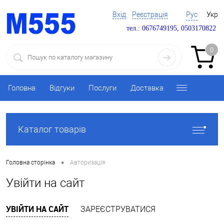
Вхід
Реєстрація
Рус
Укр
тел.: 0676749195, 0503170822
0
Головна
Відгуки
Послуги
Доставка
Каталог товарів
•
Головна сторінка
Авторизація
Увійти на сайт
УВІЙТИ НА САЙТ
ЗАРЕЄСТРУВАТИСЯ