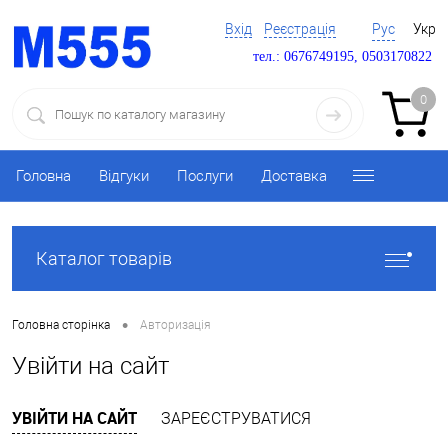
Вхід
Реєстрація
Рус
Укр
тел.: 0676749195, 0503170822
0
Головна
Відгуки
Послуги
Доставка
Каталог товарів
•
Головна сторінка
Авторизація
Увійти на сайт
УВІЙТИ НА САЙТ
ЗАРЕЄСТРУВАТИСЯ