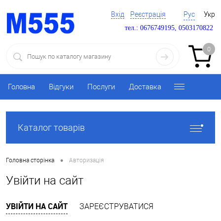
Вхід
Реєстрація
Рус
Укр
тел.: 0676749195, 0503170822
0
Головна
Відгуки
Послуги
Доставка
Каталог товарів
•
Головна сторінка
Авторизація
Увійти на сайт
УВІЙТИ НА САЙТ
ЗАРЕЄСТРУВАТИСЯ