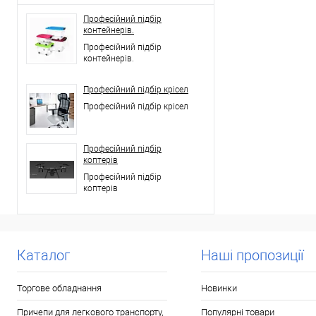
Професійний підбір
контейнерів.
Професійний підбір
контейнерів.
Професійний підбір крісел
Професійний підбір крісел
Професійний підбір
коптерів
Професійний підбір
коптерів
Каталог
Наші пропозиції
Торгове обладнання
Новинки
Причепи для легкового транспорту,
Популярні товари