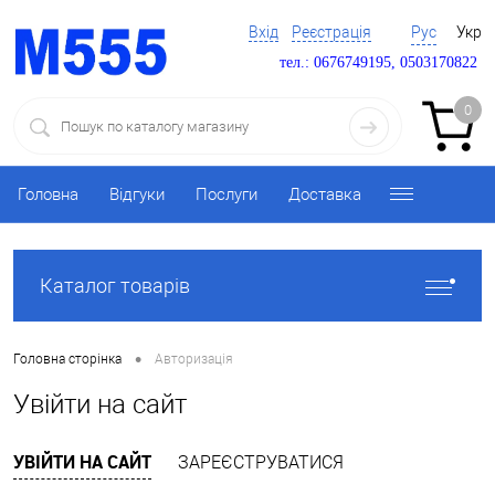
Вхід
Реєстрація
Рус
Укр
тел.: 0676749195, 0503170822
0
Головна
Відгуки
Послуги
Доставка
Каталог товарів
•
Головна сторінка
Авторизація
Увійти на сайт
УВІЙТИ НА САЙТ
ЗАРЕЄСТРУВАТИСЯ