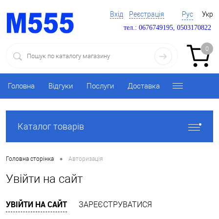
Вхід
Реєстрація
Рус
Укр
тел.: 0676749195, 0503170822
0
Головна
Відгуки
Послуги
Доставка
Каталог товарів
•
Головна сторінка
Авторизація
Увійти на сайт
УВІЙТИ НА САЙТ
ЗАРЕЄСТРУВАТИСЯ