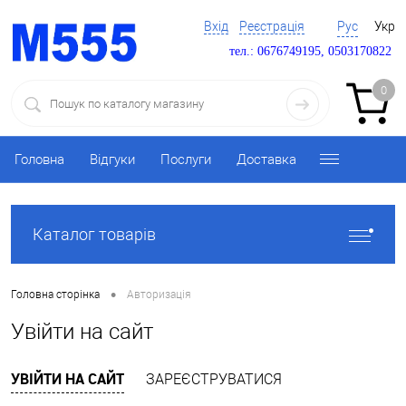
Вхід
Реєстрація
Рус
Укр
тел.: 0676749195, 0503170822
0
Головна
Відгуки
Послуги
Доставка
Каталог товарів
•
Головна сторінка
Авторизація
Увійти на сайт
УВІЙТИ НА САЙТ
ЗАРЕЄСТРУВАТИСЯ