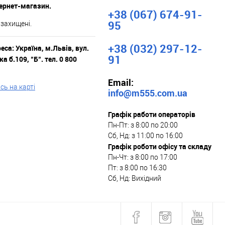
тернет-магазин.
+38 (067) 674-91-
95
 захищені.
+38 (032) 297-12-
са: Україна, м.Львів, вул.
91
а б.109, "Б". тел. 0 800
Email:
ь на карті
info@m555.com.ua
Графік работи операторів
Пн-Пт: з 8:00 по 20:00
Сб, Нд: з 11:00 по 16:00
Графік роботи офісу та складу
Пн-Чт: з 8:00 по 17:00
Пт: з 8:00 по 16:30
Сб, Нд: Вихідний