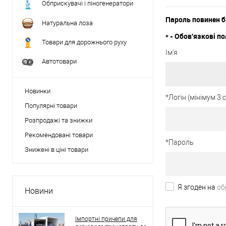
Обприскувачі і піногенератори
Пароль повинен б
Натуральна лоза
*
- Обов'язкові по
Товари для дорожнього руху
Ім'я
Автотовари
Новинки
*
Логін (мінімум 3
Популярні товари
Розпродажі та знижки
Рекомендовані товари
*
Пароль
Знижені в ціні товари
Я згоден на
об
Новини
Імпортні причепи для