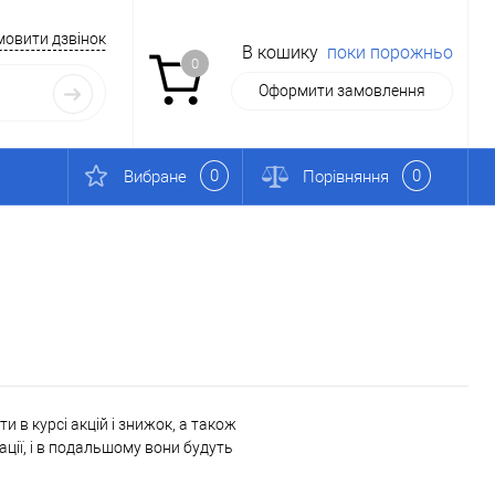
мовити дзвінок
В кошику
поки порожньо
0
Оформити замовлення
0
0
Вибране
Порівняння
 в курсі акцій і знижок, а також
ації, і в подальшому вони будуть