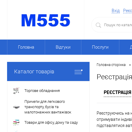
Вхід
Реєс
Головна
Відгуки
Послуги
•
Головна сторінка
Каталог товарів
Реєстраці
Торгове обладнання
РЕЄСТРАЦІЯ
Причепи для легкового
транспорту, бусів та
малотонажних вантажівок
Реєструючись на н
отримувати індиві
Товари для офісу, дому та саду
підставлятися ав