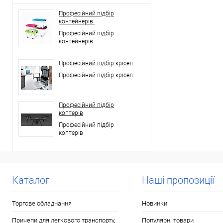
Професійний підбір
контейнерів.
Професійний підбір
контейнерів.
Професійний підбір крісел
Професійний підбір крісел
Професійний підбір
коптерів
Професійний підбір
коптерів
Каталог
Наші пропозиції
Торгове обладнання
Новинки
Причепи для легкового транспорту,
Популярні товари