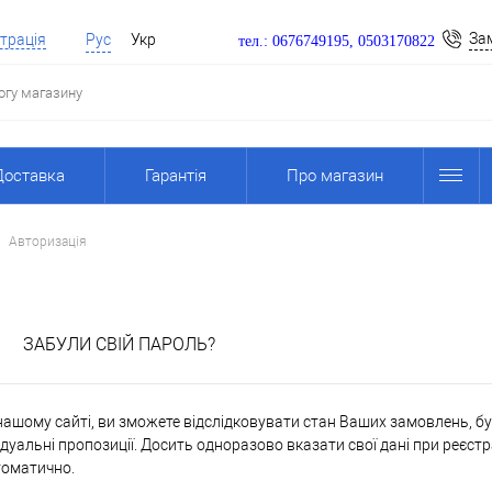
За
трація
Рус
Укр
тел.: 0676749195, 0503170822
Доставка
Гарантія
Про магазин
Авторизація
я
ЗАБУЛИ СВІЙ ПАРОЛЬ?
ашому сайті, ви зможете відслідковувати стан Ваших замовлень, бути
дуальні пропозиції. Досить одноразово вказати свої дані при реєстр
томатично.