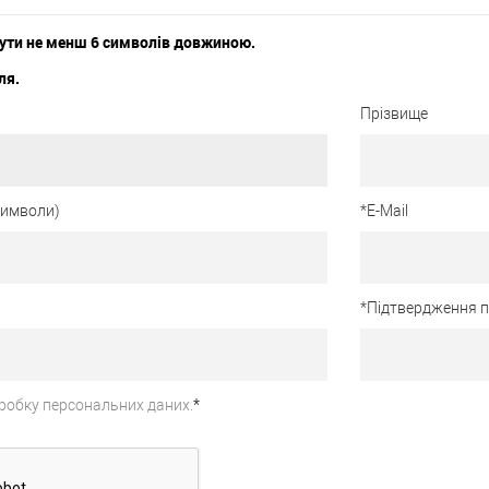
ути не менш 6 символів довжиною.
ля.
Прізвище
 символи)
*
E-Mail
*
Підтвердження 
робку персональних даних.
*