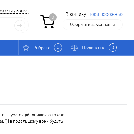
мовити дзвінок
В кошику
поки порожньо
0
Оформити замовлення
0
0
Вибране
Порівняння
 в курсі акцій і знижок, а також
ації, і в подальшому вони будуть