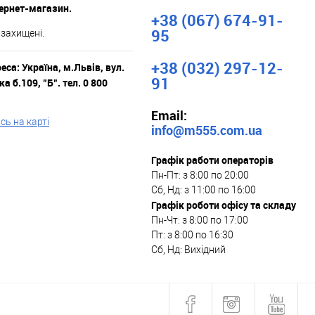
тернет-магазин.
+38 (067) 674-91-
95
 захищені.
+38 (032) 297-12-
са: Україна, м.Львів, вул.
91
а б.109, "Б". тел. 0 800
Email:
ь на карті
info@m555.com.ua
Графік работи операторів
Пн-Пт: з 8:00 по 20:00
Сб, Нд: з 11:00 по 16:00
Графік роботи офісу та складу
Пн-Чт: з 8:00 по 17:00
Пт: з 8:00 по 16:30
Сб, Нд: Вихідний