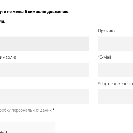
ути не менш 6 символів довжиною.
ля.
Прізвище
 символи)
*
E-Mail
*
Підтвердження 
робку персональних даних.
*