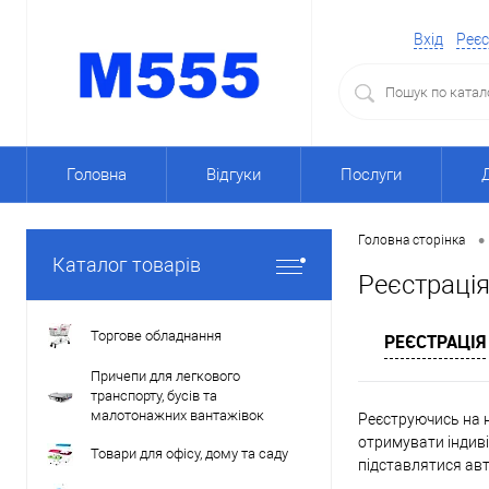
Вхід
Реєс
Головна
Відгуки
Послуги
•
Головна сторінка
Каталог товарів
Реєстраці
Торгове обладнання
РЕЄСТРАЦІЯ
Причепи для легкового
транспорту, бусів та
малотонажних вантажівок
Реєструючись на н
отримувати індиві
Товари для офісу, дому та саду
підставлятися ав