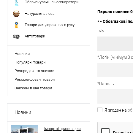
Обприскувачі і піногенератори
Пароль повинен б
Натуральна лоза
*
- Обов'язкові по
Товари для дорожнього руху
Ім'я
Автотовари
Новинки
*
Логін (мінімум 3
Популярні товари
Розпродажі та знижки
Рекомендовані товари
*
Пароль
Знижені в ціні товари
Я згоден на
об
Новини
Імпортні причепи для