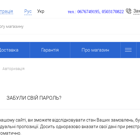
За
трація
Рус
Укр
тел.: 0676749195, 0503170822
Доставка
Гарантія
Про магазин
Авторизація
я
ЗАБУЛИ СВІЙ ПАРОЛЬ?
ашому сайті, ви зможете відслідковувати стан Ваших замовлень, бути
дуальні пропозиції. Досить одноразово вказати свої дані при реєстр
томатично.