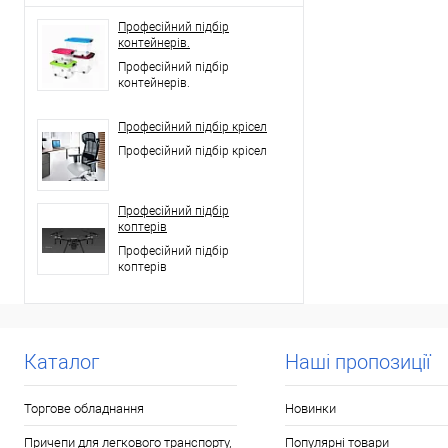
Професійний підбір
контейнерів.
Професійний підбір
контейнерів.
Професійний підбір крісел
Професійний підбір крісел
Професійний підбір
коптерів
Професійний підбір
коптерів
Каталог
Наші пропозиції
Торгове обладнання
Новинки
Причепи для легкового транспорту,
Популярні товари